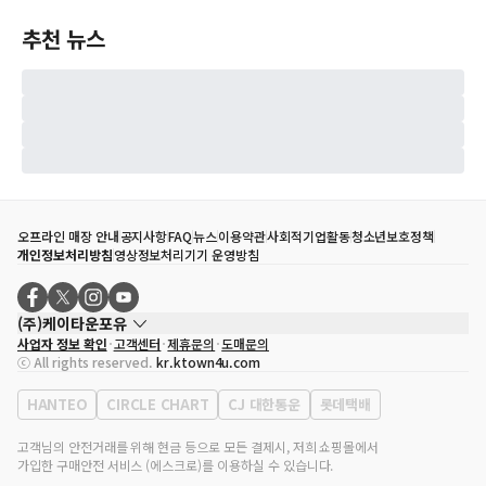
추천 뉴스
오프라인 매장 안내
공지사항
FAQ
뉴스
이용약관
사회적기업활동
청소년보호정책
개인정보처리방침
영상정보처리기기 운영방침
(주)케이타운포유
사업자 정보 확인
고객센터
제휴문의
도매문의
대표자
송효민
ⓒ All rights reserved.
kr.ktown4u.com
사업자등록번호
120-87-71116
통신판매업 신고번호
제2011-서울강남-02223
HANTEO
CIRCLE CHART
CJ 대한통운
롯데택배
대표전화
02-552-9855
사무실 주소
서울특별시 강남구 영동대로 513, 3층(삼성동, 코엑스)
고객님의 안전거래를 위해 현금 등으로 모든 결제시, 저희 쇼핑몰에서
가입한 구매안전 서비스 (에스크로)를 이용하실 수 있습니다.