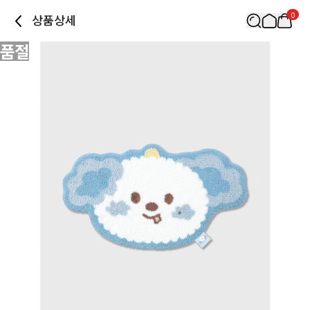
0
상품상세
품절