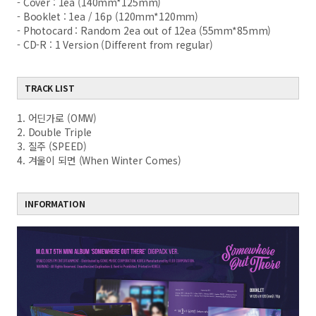
- Cover : 1ea (140mm*125mm)
- Booklet : 1ea / 16p (120mm*120mm)
- Photocard : Random 2ea out of 12ea (55mm*85mm)
- CD-R : 1 Version (Different from regular)
TRACK LIST
1. 어딘가로 (OMW)
2. Double Triple
3. 질주 (SPEED)
4. 겨울이 되면 (When Winter Comes)
INFORMATION