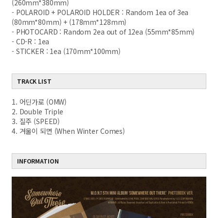
(260mm*380mm)
- POLAROID + POLAROID HOLDER : Random 1ea of 3ea
(80mm*80mm) + (178mm*128mm)
- PHOTOCARD : Random 2ea out of 12ea (55mm*85mm)
- CD-R : 1ea
- STICKER : 1ea (170mm*100mm)
TRACK LIST
1. 어딘가로 (OMW)
2. Double Triple
3. 질주 (SPEED)
4. 겨울이 되면 (When Winter Comes)
INFORMATION