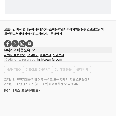
오프라인 매장 안내
공지사항
FAQ
뉴스
이용약관
사회적기업활동
청소년보호정책
개인정보처리방침
영상정보처리기기 운영방침
(주)케이타운포유
사업자 정보 확인
고객센터
제휴문의
도매문의
대표자
송효민
ⓒ All rights reserved.
kr.ktown4u.com
사업자등록번호
120-87-71116
통신판매업 신고번호
제2011-서울강남-02223
HANTEO
CIRCLE CHART
CJ 대한통운
롯데택배
대표전화
02-552-9855
사무실 주소
서울특별시 강남구 영동대로 513, 3층(삼성동, 코엑스)
고객님의 안전거래를 위해 현금 등으로 모든 결제시, 저희 쇼핑몰에서
가입한 구매안전 서비스 (에스크로)를 이용하실 수 있습니다.
KG이니시스
토스페이먼츠