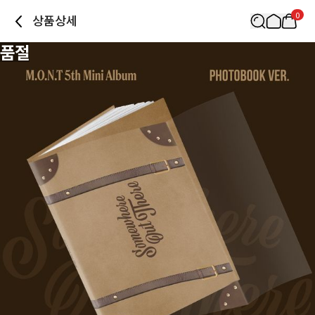
0
상품상세
품절