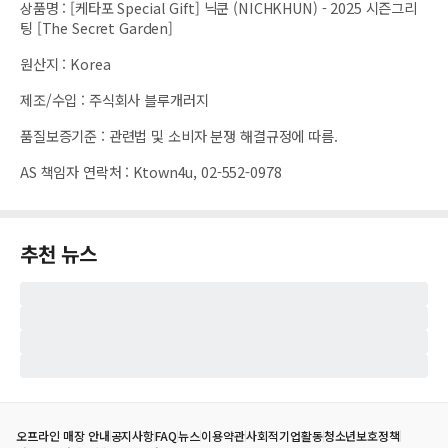
상품명
:
[케타포 Special Gift] 닉쿤 (NICHKHUN) - 2025 시즌그리
팅 [The Secret Garden]
원산지
:
Korea
제조/수입
:
주식회사 블루개러지
품질보증기준
:
관련법 및 소비자 분쟁 해결규정에 따름.
AS 책임자 연락처
:
Ktown4u, 02-552-0978
추천 뉴스
오프라인 매장 안내
공지사항
FAQ
뉴스
이용약관
사회적기업활동
청소년보호정책