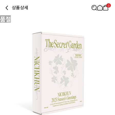
0
상품상세
품절