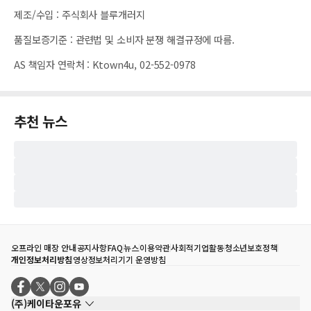
제조/수입
:
주식회사 블루개러지
품질보증기준
:
관련법 및 소비자 분쟁 해결규정에 따름.
AS 책임자 연락처
:
Ktown4u, 02-552-0978
추천 뉴스
오프라인 매장 안내
공지사항
FAQ
뉴스
이용약관
사회적기업활동
청소년보호정책
개인정보처리방침
영상정보처리기기 운영방침
(주)케이타운포유