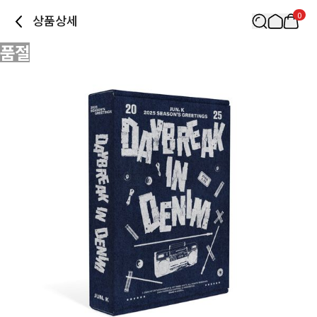
0
상품상세
품절