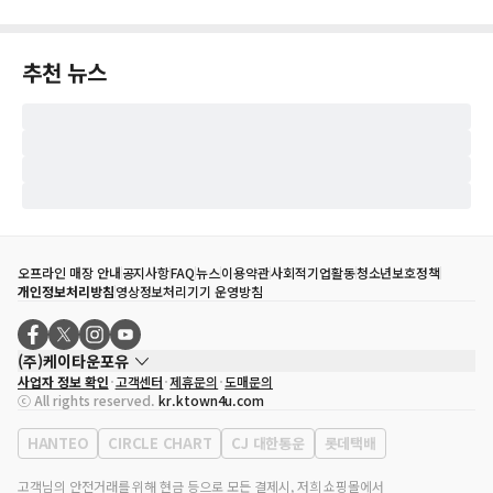
추천 뉴스
오프라인 매장 안내
공지사항
FAQ
뉴스
이용약관
사회적기업활동
청소년보호정책
개인정보처리방침
영상정보처리기기 운영방침
(주)케이타운포유
사업자 정보 확인
고객센터
제휴문의
도매문의
대표자
송효민
ⓒ All rights reserved.
kr.ktown4u.com
사업자등록번호
120-87-71116
통신판매업 신고번호
제2011-서울강남-02223
HANTEO
CIRCLE CHART
CJ 대한통운
롯데택배
대표전화
02-552-9855
사무실 주소
서울특별시 강남구 영동대로 513, 3층(삼성동, 코엑스)
고객님의 안전거래를 위해 현금 등으로 모든 결제시, 저희 쇼핑몰에서