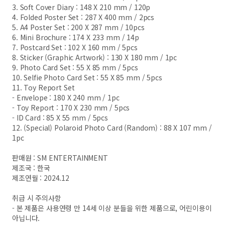
3. Soft Cover Diary : 148 X 210 mm / 120p
4. Folded Poster Set : 287 X 400 mm / 2pcs
5. A4 Poster Set : 200 X 287 mm / 10pcs
6. Mini Brochure : 174 X 233 mm / 14p
7. Postcard Set : 102 X 160 mm / 5pcs
8. Sticker (Graphic Artwork) : 130 X 180 mm / 1pc
9. Photo Card Set : 55 X 85 mm / 5pcs
10. Selfie Photo Card Set : 55 X 85 mm / 5pcs
11. Toy Report Set
- Envelope : 180 X 240 mm / 1pc
- Toy Report : 170 X 230 mm / 5pcs
- ID Card : 85 X 55 mm / 5pcs
12. (Special) Polaroid Photo Card (Random) : 88 X 107 mm /
1pc
판매원 : SM ENTERTAINMENT
제조국 : 한국
제조연월 : 2024.12
취급 시 주의사항
- 본 제품은 사용연령 만 14세 이상 분들을 위한 제품으로, 어린이용이
아닙니다.