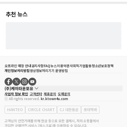
추천 뉴스
오프라인 매장 안내
공지사항
FAQ
뉴스
이용약관
사회적기업활동
청소년보호정책
개인정보처리방침
영상정보처리기기 운영방침
(주)케이타운포유
사업자 정보 확인
고객센터
제휴문의
도매문의
대표자
송효민
ⓒ All rights reserved.
kr.ktown4u.com
사업자등록번호
120-87-71116
통신판매업 신고번호
제2011-서울강남-02223
HANTEO
CIRCLE CHART
CJ 대한통운
롯데택배
대표전화
02-552-9855
사무실 주소
서울특별시 강남구 영동대로 513, 3층(삼성동, 코엑스)
고객님의 안전거래를 위해 현금 등으로 모든 결제시, 저희 쇼핑몰에서
가입한 구매안전 서비스 (에스크로)를 이용하실 수 있습니다.