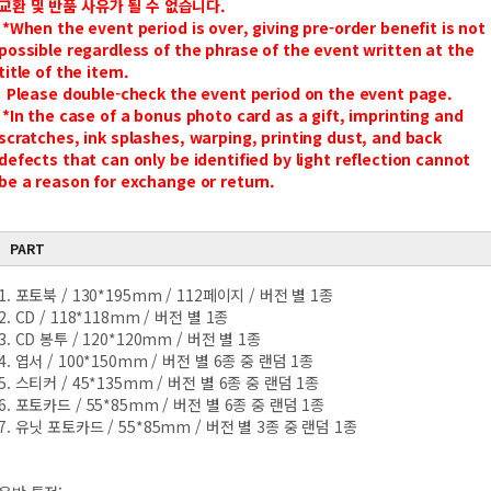
교환 및 반품 사유가 될 수 없습니다.
*When the event period is over, giving pre-order benefit is not
possible regardless of the phrase of the event written at the
title of the item.
Please double-check the event period on the event page.
*In the case of a bonus photo card as a gift, imprinting and
scratches, ink splashes, warping, printing dust, and back
defects that can only be identified by light reflection cannot
be a reason for exchange or return.
PART
1. 포토북 / 130*195mm / 112페이지 / 버전 별 1종
2. CD / 118*118mm / 버전 별 1종
3. CD 봉투 / 120*120mm / 버전 별 1종
4. 엽서 / 100*150mm / 버전 별 6종 중 랜덤 1종
5. 스티커 / 45*135mm / 버전 별 6종 중 랜덤 1종
6. 포토카드 / 55*85mm / 버전 별 6종 중 랜덤 1종
7. 유닛 포토카드 / 55*85mm / 버전 별 3종 중 랜덤 1종