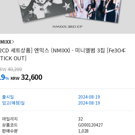
MIXX
[2CD 세트상품] 엔믹스 (NMIXX) - 미니앨범 3집 [Fe3O4:
TICK OUT]
40,200
KRW
19
32,600
%
KRW
출시일
2024-08-19
입고(예정)일
2024-08-19
마일리지
32
상품코드
GD00120427
판매수량
1,028