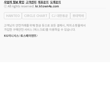
사업자 정보 확인
고객센터
제휴문의
도매문의
대표자
송효민
ⓒ All rights reserved.
kr.ktown4u.com
사업자등록번호
120-87-71116
통신판매업 신고번호
제2011-서울강남-02223
HANTEO
CIRCLE CHART
CJ 대한통운
롯데택배
대표전화
02-552-9855
사무실 주소
서울특별시 강남구 영동대로 513, 3층(삼성동, 코엑스)
고객님의 안전거래를 위해 현금 등으로 모든 결제시, 저희 쇼핑몰에서
가입한 구매안전 서비스 (에스크로)를 이용하실 수 있습니다.
KG이니시스
토스페이먼츠