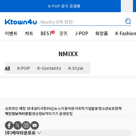
K-POP 공식 응원봉
Meality 단독 런칭!
이벤트
차트
BEST
굿즈
J-POP
화장품
K-Fashio
NMIXX
All
K-POP
K-Contents
K-Style
오프라인 매장 안내
공지사항
FAQ
뉴스
이용약관
사회적기업활동
청소년보호정책
개인정보처리방침
영상정보처리기기 운영방침
(주)케이타운포유