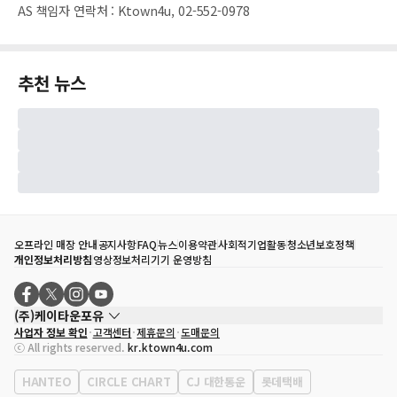
AS 책임자 연락처
:
Ktown4u, 02-552-0978
추천 뉴스
오프라인 매장 안내
공지사항
FAQ
뉴스
이용약관
사회적기업활동
청소년보호정책
개인정보처리방침
영상정보처리기기 운영방침
(주)케이타운포유
사업자 정보 확인
고객센터
제휴문의
도매문의
대표자
송효민
ⓒ All rights reserved.
kr.ktown4u.com
사업자등록번호
120-87-71116
통신판매업 신고번호
제2011-서울강남-02223
HANTEO
CIRCLE CHART
CJ 대한통운
롯데택배
대표전화
02-552-9855