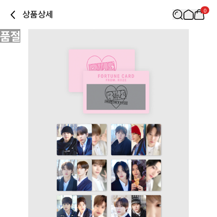
0
상품상세
품절