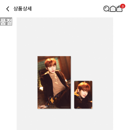
0
상품상세
품절