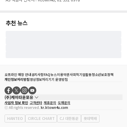
추천 뉴스
오프라인 매장 안내
공지사항
FAQ
뉴스
이용약관
사회적기업활동
청소년보호정책
개인정보처리방침
영상정보처리기기 운영방침
(주)케이타운포유
사업자 정보 확인
고객센터
제휴문의
도매문의
대표자
송효민
ⓒ All rights reserved.
kr.ktown4u.com
사업자등록번호
120-87-71116
통신판매업 신고번호
제2011-서울강남-02223
HANTEO
CIRCLE CHART
CJ 대한통운
롯데택배
대표전화
02-552-9855
사무실 주소
서울특별시 강남구 영동대로 513, 3층(삼성동, 코엑스)