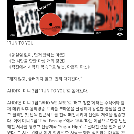
‘RUN TO YOU’
《망설임 없이, 먼저 향하는 마음》
《한 사람을 향한 다섯 개의 장면》
《직진에서 시작해 약속으로 남는, 아홉의 확신》
“재지 않고, 둘러가지 않고, 먼저 다가간다.”
AHOF이 미니 3집 ‘RUN TO YOU’로 돌아왔다.
AHOF은 미니 1집 ‘WHO WE ARE’로 ‘러프 청춘’이라는 수식어와 함
께 데뷔 직후 음악방송 트리플 크라운을 달성하며 강렬한 출발을 알렸
고 필리핀 첫 단독 팬콘서트를 전석 매진시키며 신인의 저력을 입증했
다. 이어 미니 2집 ‘The Passage’에서 ‘우리’라는 이름으로 한층 단단
해진 서사를 쌓았고 선공개곡 ‘Sugar High’로 달라진 결을 먼저 선보
였다. 그 시간 위에서 이번 앨범은 한 사람을 향해 직진하는 마음의 확