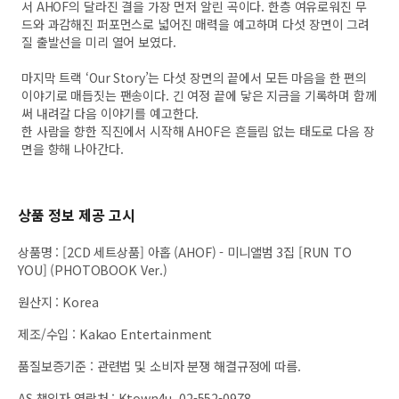
서 AHOF의 달라진 결을 가장 먼저 알린 곡이다. 한층 여유로워진 무
드와 과감해진 퍼포먼스로 넓어진 매력을 예고하며 다섯 장면이 그려
질 출발선을 미리 열어 보였다.
마지막 트랙 ‘Our Story’는 다섯 장면의 끝에서 모든 마음을 한 편의
이야기로 매듭짓는 팬송이다. 긴 여정 끝에 닿은 지금을 기록하며 함께
써 내려갈 다음 이야기를 예고한다.
한 사람을 향한 직진에서 시작해 AHOF은 흔들림 없는 태도로 다음 장
면을 향해 나아간다.
상품 정보 제공 고시
상품명
:
[2CD 세트상품] 아홉 (AHOF) - 미니앨범 3집 [RUN TO
YOU] (PHOTOBOOK Ver.)
원산지
:
Korea
제조/수입
:
Kakao Entertainment
품질보증기준
:
관련법 및 소비자 분쟁 해결규정에 따름.
AS 책임자 연락처
:
Ktown4u, 02-552-0978