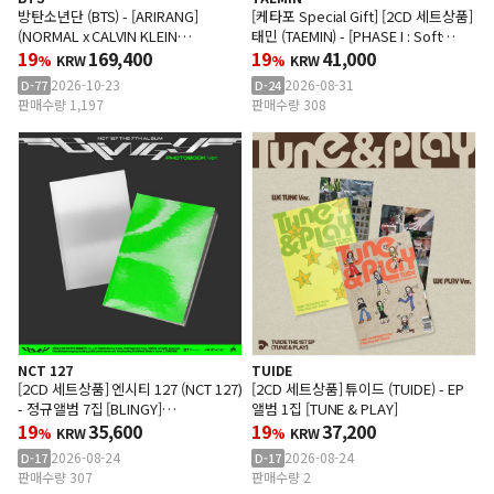
방탄소년단 (BTS) - [ARIRANG]
[케타포 Special Gift] [2CD 세트상품]
(NORMAL x CALVIN KLEIN
태민 (TAEMIN) - [PHASE I : Soft
SLEEPWEAR)
19
169,400
Violence] (PHOTO BOOK Ver.)
19
41,000
%
KRW
%
KRW
2026-10-23
2026-08-31
D-77
D-24
판매수량 1,197
판매수량 308
NCT 127
TUIDE
[2CD 세트상품] 엔시티 127 (NCT 127)
[2CD 세트상품] 튜이드 (TUIDE) - EP
- 정규앨범 7집 [BLINGY]
앨범 1집 [TUNE & PLAY]
(Photobook Ver.)
19
35,600
19
37,200
%
KRW
%
KRW
2026-08-24
2026-08-24
D-17
D-17
판매수량 307
판매수량 2