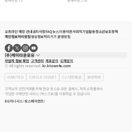
판매수량 72
판매수량 176
오프라인 매장 안내
공지사항
FAQ
뉴스
이용약관
사회적기업활동
청소년보호정책
개인정보처리방침
영상정보처리기기 운영방침
(주)케이타운포유
사업자 정보 확인
고객센터
제휴문의
도매문의
대표자
송효민
ⓒ All rights reserved.
kr.ktown4u.com
사업자등록번호
120-87-71116
통신판매업 신고번호
제2011-서울강남-02223
HANTEO
CIRCLE CHART
CJ 대한통운
롯데택배
대표전화
02-552-9855
사무실 주소
서울특별시 강남구 영동대로 513, 3층(삼성동, 코엑스)
고객님의 안전거래를 위해 현금 등으로 모든 결제시, 저희 쇼핑몰에서
가입한 구매안전 서비스 (에스크로)를 이용하실 수 있습니다.
KG이니시스
토스페이먼츠