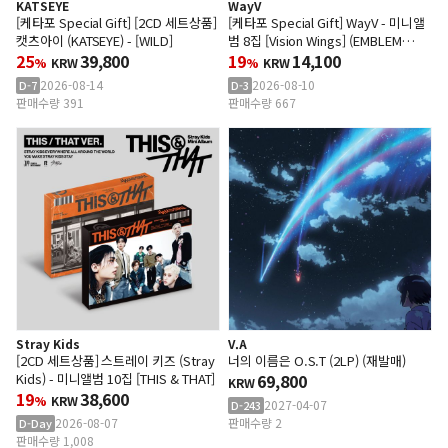
KATSEYE
WayV
[케타포 Special Gift] [2CD 세트상품]
[케타포 Special Gift] WayV - 미니앨
캣츠아이 (KATSEYE) - [WILD]
범 8집 [Vision Wings] (EMBLEM
25
39,800
Ver.) (스마트앨범) (Random Ver.)
19
14,100
%
KRW
%
KRW
2026-08-14
2026-08-10
D-7
D-3
판매수량 391
판매수량 667
Stray Kids
V.A
[2CD 세트상품] 스트레이 키즈 (Stray
너의 이름은 O.S.T (2LP) (재발매)
Kids) - 미니앨범 10집 [THIS & THAT]
69,800
KRW
19
38,600
%
KRW
2027-04-07
D-243
2026-08-07
판매수량 2
D-Day
판매수량 1,008