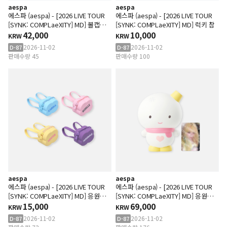
aespa
aespa
에스파 (aespa) - [2026 LIVE TOUR
에스파 (aespa) - [2026 LIVE TOUR
[SYNK: COMPLaeXITY] MD] 볼캡
[SYNK: COMPLaeXITY] MD] 럭키 참
SET
42,000
10,000
KRW
KRW
2026-11-02
2026-11-02
D-87
D-87
판매수량 45
판매수량 100
aespa
aespa
에스파 (aespa) - [2026 LIVE TOUR
에스파 (aespa) - [2026 LIVE TOUR
[SYNK: COMPLaeXITY] MD] 응원봉
[SYNK: COMPLaeXITY] MD] 응원봉
케이스 ACC
15,000
케이스 SET_A ver. (COLOR)
69,000
KRW
KRW
2026-11-02
2026-11-02
D-87
D-87