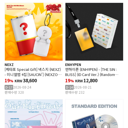
NEXZ
ENHYPEN
[케타포 Special Gift] 넥스지 (NEXZ)
엔하이픈 (ENHYPEN) - [THE SIN :
- 미니앨범 4집 [SAUCIN'] (NEXZOO
BLISS] (ID Card Ver.) (Random
Ver.)
19
38,600
Ver.)
19
12,800
%
KRW
%
KRW
2026-08-24
2026-08-21
D-17
D-14
판매수량 320
판매수량 232