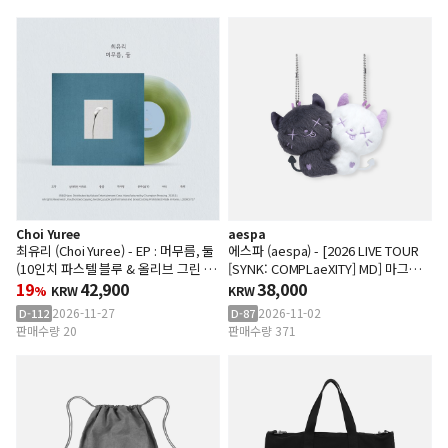
Choi Yuree
aespa
최유리 (Choi Yuree) - EP : 머무름, 둘
에스파 (aespa) - [2026 LIVE TOUR
(10인치 파스텔 블루 & 올리브 그린 바
[SYNK: COMPLaeXITY] MD] 마그넷
이닐)
19
42,900
인형
38,000
%
KRW
KRW
2026-11-27
2026-11-02
D-112
D-87
판매수량 20
판매수량 371