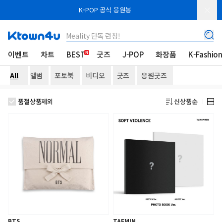
K-POP 공식 응원봉
Meality 단독 런칭!
이벤트
차트
BEST
굿즈
J-POP
화장품
K-Fashio
All
앨범
포토북
비디오
굿즈
응원굿즈
품절상품제외
신상품순
BTS
TAEMIN