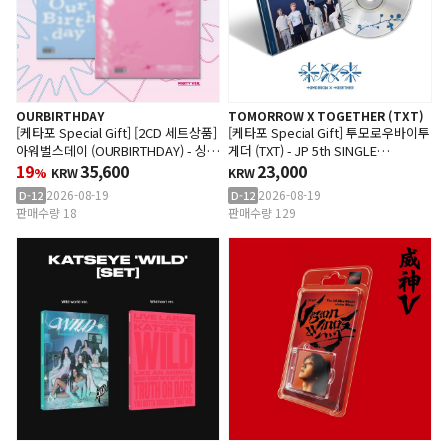
OURBIRTHDAY
TOMORROW X TOGETHER (TXT)
[케타포 Special Gift] [2CD 세트상품]
[케타포 Special Gift] 투모로우바이투
아워벌스데이 (OURBIRTHDAY) - 싱글
게더 (TXT) - JP 5th SINGLE
앨범 1집 [Our Birthday]
19
35,600
'Setsuna Hanabi' (Standard
23,000
%
KRW
KRW
(PHOTOBOOK Ver.)
Edition)
2026-08-19
2026-08-19
D-12
D-12
판매수량 18
판매수량 129