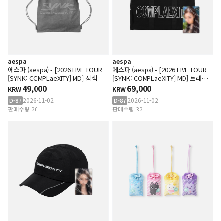
aespa
aespa
에스파 (aespa) - [2026 LIVE TOUR
에스파 (aespa) - [2026 LIVE TOUR
[SYNK: COMPLaeXITY] MD] 짐색
[SYNK: COMPLaeXITY] MD] 트래블
49,000
백 SET
69,000
KRW
KRW
2026-11-02
2026-11-02
D-87
D-87
판매수량 20
판매수량 32