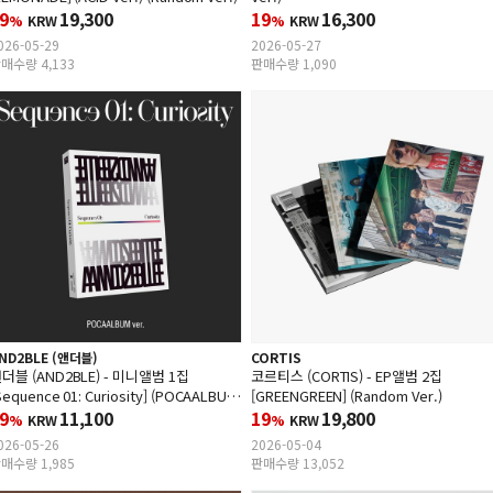
9
19,300
19
16,300
%
KRW
%
KRW
026-05-29
2026-05-27
매수량 4,133
판매수량 1,090
ND2BLE (앤더블)
CORTIS
더블 (AND2BLE) - 미니앨범 1집
코르티스 (CORTIS) - EP앨범 2집
Sequence 01: Curiosity] (POCAALBUM
[GREENGREEN] (Random Ver.)
er.)
9
11,100
19
19,800
%
KRW
%
KRW
026-05-26
2026-05-04
매수량 1,985
판매수량 13,052