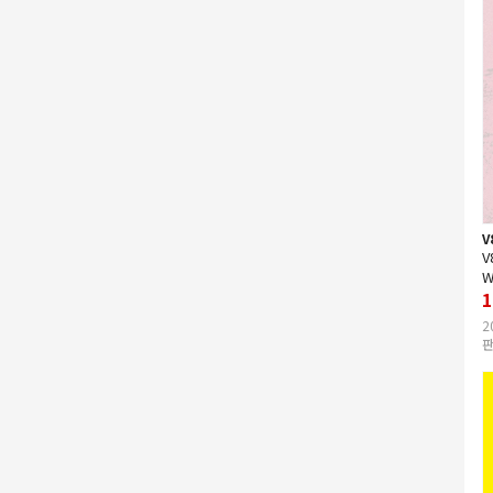
V
V
W
1
2
판