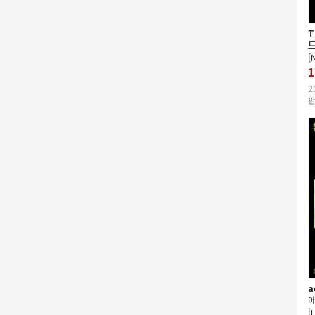
T
트
[
1
2
판
a
에
[