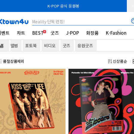
K-POP 공식 응원봉
Meality 단독 런칭!
이벤트
차트
BEST
굿즈
J-POP
화장품
K-Fashion
ll
앨범
포토북
비디오
굿즈
응원굿즈
품절상품제외
신상품순