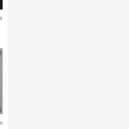
W]
(O