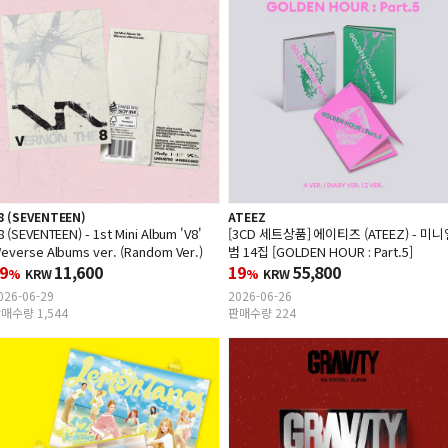
8 (SEVENTEEN)
ATEEZ
8 (SEVENTEEN) - 1st Mini Album 'V8'
[3CD 세트상품] 에이티즈 (ATEEZ) - 미니
everse Albums ver. (Random Ver.)
범 14집 [GOLDEN HOUR : Part.5]
9
11,600
19
55,800
%
KRW
%
KRW
026-06-29
2026-06-26
매수량 1,544
판매수량 224