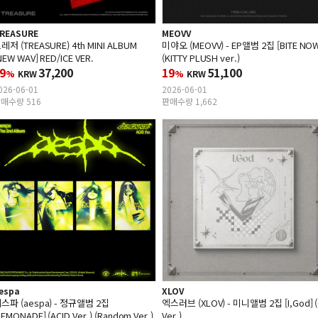
REASURE
MEOVV
레저 (TREASURE) 4th MINI ALBUM
미야오 (MEOVV) - EP앨범 2집 [BITE NO
NEW WAV] RED/ICE VER.
(KITTY PLUSH ver.)
9
37,200
19
51,100
%
KRW
%
KRW
026-06-01
2026-06-01
매수량 516
판매수량 1,662
espa
XLOV
스파 (aespa) - 정규앨범 2집
엑스러브 (XLOV) - 미니앨범 2집 [I,God] 
LEMONADE] (ACID Ver.) (Random Ver.)
Ver.)