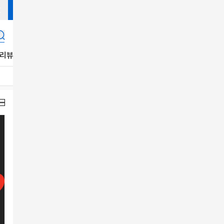
리뷰
K푸드
K-Life
음반
잡지
콘텐츠
공지사항
K-