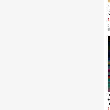
K
K
(
1
2
판
U
유
[
(
1