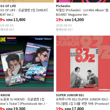
ISS OF LIFE
Picheolin
ISS OF LIFE - 싱글앨범 3집 [SWEAT]
피철인 (Picheolin) - 1st Mini Album '吉
HEAT Ver.)
BOARD' Magazine Ver.
9
13,400
19
14,300
%
KRW
%
KRW
026-08-04
2026-08-03
매수량 897
판매수량 957
-KNOW
SUPER JUNIOR-83z
노윤호 (U-KNOW) - 싱글앨범 1집
슈퍼주니어-83z (SUPER JUNIOR-83z) -
Time's Tickin'] (Photobook Ver.)
미니앨범 1집 [너를 위한 약속 (Promise)]
Random Ver.)
9
19,300
(Photobook Ver.)
19
17,800
%
KRW
%
KRW