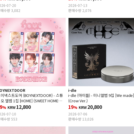
026-07-20
2026-07-13
매수량 3,082
판매수량 2,076
OYNEXTDOOR
i-dle
이넥스트도어 (BOYNEXTDOOR) - 스튜
i-dle (아이들) - 미니앨범 9집 [We made
오 앨범 1집 [HOME] (SWEET HOME
(Crow Ver.)
er.) (Random Ver.)
9
12,800
19
20,800
%
KRW
%
KRW
026-07-10
2026-07-06
매수량 553
판매수량 13,026