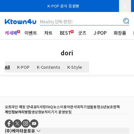
K-POP 공식 응원봉
Meality 단독 런칭!
케세페
이벤트
차트
BEST
굿즈
J-POP
화장품
dori
All
K-POP
K-Contents
K-Style
오프라인 매장 안내
공지사항
FAQ
뉴스
이용약관
사회적기업활동
청소년보호정책
개인정보처리방침
영상정보처리기기 운영방침
(주)케이타운포유