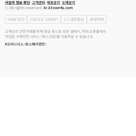
사업자 정보 확인
고객센터
제휴문의
도매문의
대표자
송효민
ⓒ All rights reserved.
kr.ktown4u.com
사업자등록번호
120-87-71116
통신판매업 신고번호
제2011-서울강남-02223
HANTEO
CIRCLE CHART
CJ 대한통운
롯데택배
대표전화
02-552-9855
사무실 주소
서울특별시 강남구 영동대로 513, 3층(삼성동, 코엑스)
고객님의 안전거래를 위해 현금 등으로 모든 결제시, 저희 쇼핑몰에서
가입한 구매안전 서비스 (에스크로)를 이용하실 수 있습니다.
KG이니시스
토스페이먼츠