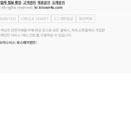
업자 정보 확인
고객센터
제휴문의
도매문의
대표자
송효민
 All rights reserved.
kr.ktown4u.com
사업자등록번호
120-87-71116
통신판매업 신고번호
제2011-서울강남-02223
HANTEO
CIRCLE CHART
CJ 대한통운
롯데택배
대표전화
02-552-9855
무실 주소
서울특별시 강남구 영동대로 513, 3층(삼성동, 코엑스)
객님의 안전거래를 위해 현금 등으로 모든 결제시, 저희 쇼핑몰에서 가입한
매안전 서비스 (에스크로)를 이용하실 수 있습니다.
KG이니시스
토스페이먼츠