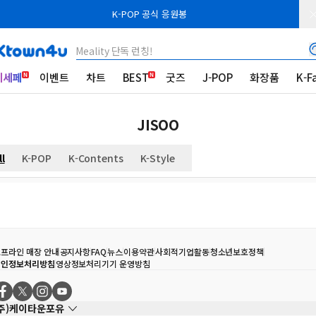
K-POP 공식 응원봉
Meality 단독 런칭!
케세페
이벤트
차트
BEST
굿즈
J-POP
화장품
K-F
JISOO
ll
K-POP
K-Contents
K-Style
프라인 매장 안내
공지사항
FAQ
뉴스
이용약관
사회적기업활동
청소년보호정책
개인정보처리방침
영상정보처리기기 운영방침
(주)케이타운포유