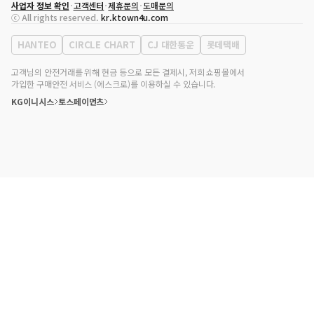
사업자 정보 확인
고객센터
제휴문의
도매문의
대표자
송효민
ⓒ All rights reserved.
kr.ktown4u.com
사업자등록번호
120-87-71116
통신판매업 신고번호
제2011-서울강남-02223
HANTEO
CIRCLE CHART
CJ 대한통운
롯데택배
대표전화
02-552-9855
사무실 주소
서울특별시 강남구 영동대로 513, 3층(삼성동, 코엑스)
고객님의 안전거래를 위해 현금 등으로 모든 결제시, 저희 쇼핑몰에서
가입한 구매안전 서비스 (에스크로)를 이용하실 수 있습니다.
KG이니시스
토스페이먼츠