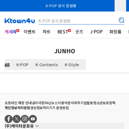
K-POP 공식 응원봉
K-POP 공식 응원봉
케세페
이벤트
차트
BEST
굿즈
J-POP
화장품
JUNHO
All
K-POP
K-Contents
K-Style
오프라인 매장 안내
공지사항
FAQ
뉴스
이용약관
사회적기업활동
청소년보호정책
개인정보처리방침
영상정보처리기기 운영방침
(주)케이타운포유