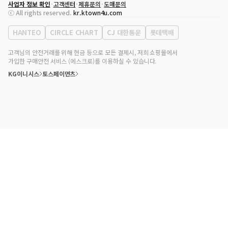
사업자 정보 확인
고객센터
제휴문의
도매문의
대표자
송효민
ⓒ All rights reserved.
kr.ktown4u.com
사업자등록번호
120-87-71116
통신판매업 신고번호
제2011-서울강남-02223
HANTEO
CIRCLE CHART
CJ 대한통운
롯데택배
대표전화
02-552-9855
사무실 주소
서울특별시 강남구 영동대로 513, 3층(삼성동, 코엑스)
고객님의 안전거래를 위해 현금 등으로 모든 결제시, 저희 쇼핑몰에서
가입한 구매안전 서비스 (에스크로)를 이용하실 수 있습니다.
KG이니시스
토스페이먼츠