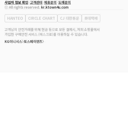
사업자 정보 확인
고객센터
제휴문의
도매문의
대표자
송효민
ⓒ All rights reserved.
kr.ktown4u.com
사업자등록번호
120-87-71116
통신판매업 신고번호
제2011-서울강남-02223
HANTEO
CIRCLE CHART
CJ 대한통운
롯데택배
대표전화
02-552-9855
사무실 주소
서울특별시 강남구 영동대로 513, 3층(삼성동, 코엑스)
고객님의 안전거래를 위해 현금 등으로 모든 결제시, 저희 쇼핑몰에서
가입한 구매안전 서비스 (에스크로)를 이용하실 수 있습니다.
KG이니시스
토스페이먼츠