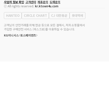
사업자 정보 확인
고객센터
제휴문의
도매문의
대표자
송효민
ⓒ All rights reserved.
kr.ktown4u.com
사업자등록번호
120-87-71116
통신판매업 신고번호
제2011-서울강남-02223
HANTEO
CIRCLE CHART
CJ 대한통운
롯데택배
대표전화
02-552-9855
사무실 주소
서울특별시 강남구 영동대로 513, 3층(삼성동, 코엑스)
고객님의 안전거래를 위해 현금 등으로 모든 결제시, 저희 쇼핑몰에서
가입한 구매안전 서비스 (에스크로)를 이용하실 수 있습니다.
KG이니시스
토스페이먼츠