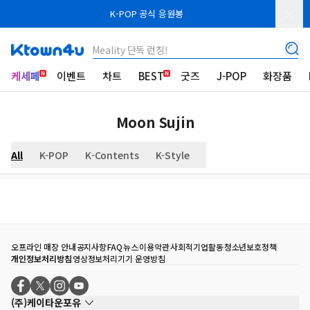
K-POP 공식 응원봉
Meality 단독 런칭!
케세페
이벤트
차트
BEST
굿즈
J-POP
화장품
Moon Sujin
All
K-POP
K-Contents
K-Style
오프라인 매장 안내
공지사항
FAQ
뉴스
이용약관
사회적기업활동
청소년보호정책
개인정보처리방침
영상정보처리기기 운영방침
(주)케이타운포유