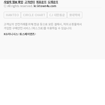
사업자 정보 확인
고객센터
제휴문의
도매문의
대표자
송효민
ⓒ All rights reserved.
kr.ktown4u.com
사업자등록번호
120-87-71116
통신판매업 신고번호
제2011-서울강남-02223
HANTEO
CIRCLE CHART
CJ 대한통운
롯데택배
대표전화
02-552-9855
사무실 주소
서울특별시 강남구 영동대로 513, 3층(삼성동, 코엑스)
고객님의 안전거래를 위해 현금 등으로 모든 결제시, 저희 쇼핑몰에서
가입한 구매안전 서비스 (에스크로)를 이용하실 수 있습니다.
KG이니시스
토스페이먼츠