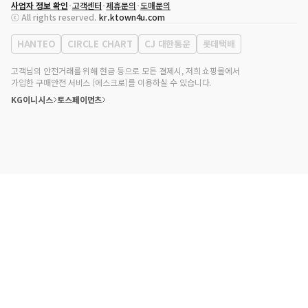
사업자 정보 확인
고객센터
제휴문의
도매문의
대표자
송효민
ⓒ All rights reserved.
kr.ktown4u.com
사업자등록번호
120-87-71116
통신판매업 신고번호
제2011-서울강남-02223
HANTEO
CIRCLE CHART
CJ 대한통운
롯데택배
대표전화
02-552-9855
사무실 주소
서울특별시 강남구 영동대로 513, 3층(삼성동, 코엑스)
고객님의 안전거래를 위해 현금 등으로 모든 결제시, 저희 쇼핑몰에서
가입한 구매안전 서비스 (에스크로)를 이용하실 수 있습니다.
KG이니시스
토스페이먼츠