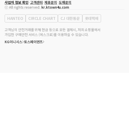
사업자 정보 확인
고객센터
제휴문의
도매문의
대표자
송효민
ⓒ All rights reserved.
kr.ktown4u.com
사업자등록번호
120-87-71116
통신판매업 신고번호
제2011-서울강남-02223
HANTEO
CIRCLE CHART
CJ 대한통운
롯데택배
대표전화
02-552-9855
사무실 주소
서울특별시 강남구 영동대로 513, 3층(삼성동, 코엑스)
고객님의 안전거래를 위해 현금 등으로 모든 결제시, 저희 쇼핑몰에서
가입한 구매안전 서비스 (에스크로)를 이용하실 수 있습니다.
KG이니시스
토스페이먼츠