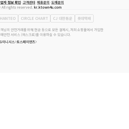
업자 정보 확인
고객센터
제휴문의
도매문의
대표자
송효민
 All rights reserved.
kr.ktown4u.com
사업자등록번호
120-87-71116
통신판매업 신고번호
제2011-서울강남-02223
HANTEO
CIRCLE CHART
CJ 대한통운
롯데택배
대표전화
02-552-9855
무실 주소
서울특별시 강남구 영동대로 513, 3층(삼성동, 코엑스)
객님의 안전거래를 위해 현금 등으로 모든 결제시, 저희 쇼핑몰에서 가입한
매안전 서비스 (에스크로)를 이용하실 수 있습니다.
KG이니시스
토스페이먼츠