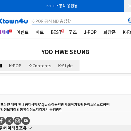
K-POP 공식 응원봉
K-POP 공식 MD 총집합
케세페
이벤트
차트
BEST
굿즈
J-POP
화장품
K-F
YOO HWE SEUNG
ll
K-POP
K-Contents
K-Style
프라인 매장 안내
공지사항
FAQ
뉴스
이용약관
사회적기업활동
청소년보호정책
개인정보처리방침
영상정보처리기기 운영방침
(주)케이타운포유