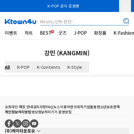
K-POP 공식 응원봉
Meality 단독 런칭!
이벤트
차트
BEST
굿즈
J-POP
화장품
K-Fashio
강민 (KANGMIN)
All
K-POP
K-Contents
K-Style
오프라인 매장 안내
공지사항
FAQ
뉴스
이용약관
사회적기업활동
청소년보호정책
개인정보처리방침
영상정보처리기기 운영방침
(주)케이타운포유