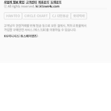
사업자 정보 확인
고객센터
제휴문의
도매문의
대표자
송효민
ⓒ All rights reserved.
kr.ktown4u.com
사업자등록번호
120-87-71116
통신판매업 신고번호
제2011-서울강남-02223
HANTEO
CIRCLE CHART
CJ 대한통운
롯데택배
대표전화
02-552-9855
사무실 주소
서울특별시 강남구 영동대로 513, 3층(삼성동, 코엑스)
고객님의 안전거래를 위해 현금 등으로 모든 결제시, 저희 쇼핑몰에서
가입한 구매안전 서비스 (에스크로)를 이용하실 수 있습니다.
KG이니시스
토스페이먼츠