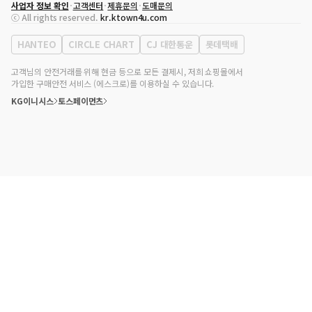
사업자 정보 확인
고객센터
제휴문의
도매문의
대표자
송효민
ⓒ All rights reserved.
kr.ktown4u.com
사업자등록번호
120-87-71116
통신판매업 신고번호
제2011-서울강남-02223
HANTEO
CIRCLE CHART
CJ 대한통운
롯데택배
대표전화
02-552-9855
사무실 주소
서울특별시 강남구 영동대로 513, 3층(삼성동, 코엑스)
고객님의 안전거래를 위해 현금 등으로 모든 결제시, 저희 쇼핑몰에서
가입한 구매안전 서비스 (에스크로)를 이용하실 수 있습니다.
KG이니시스
토스페이먼츠