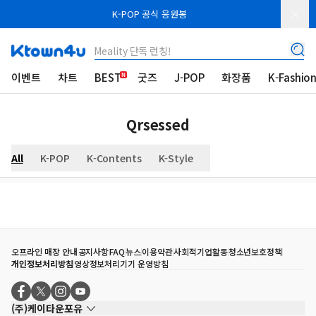
K-POP 공식 응원봉
Meality 단독 런칭!
이벤트
차트
BEST
굿즈
J-POP
화장품
K-Fashio
Qrsessed
All
K-POP
K-Contents
K-Style
오프라인 매장 안내
공지사항
FAQ
뉴스
이용약관
사회적기업활동
청소년보호정책
개인정보처리방침
영상정보처리기기 운영방침
(주)케이타운포유