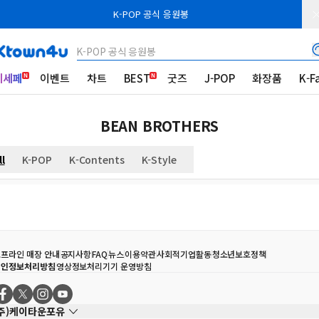
K-POP 공식 응원봉
K-POP 공식 응원봉
케세페
이벤트
차트
BEST
굿즈
J-POP
화장품
K-F
BEAN BROTHERS
ll
K-POP
K-Contents
K-Style
프라인 매장 안내
공지사항
FAQ
뉴스
이용약관
사회적기업활동
청소년보호정책
개인정보처리방침
영상정보처리기기 운영방침
(주)케이타운포유