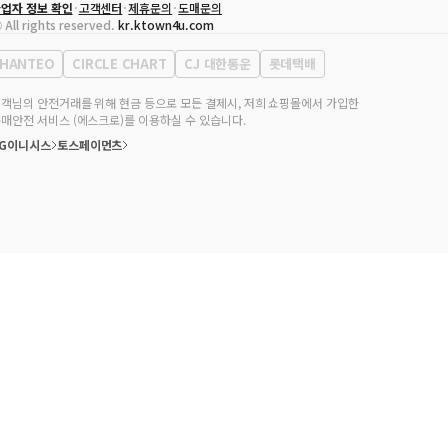
업자 정보 확인
고객센터
제휴문의
도매문의
대표자
송효민
 All rights reserved.
kr.ktown4u.com
사업자등록번호
120-87-71116
통신판매업 신고번호
제2011-서울강남-02223
HANTEO
CIRCLE CHART
CJ 대한통운
롯데택배
대표전화
02-552-9855
무실 주소
서울특별시 강남구 영동대로 513, 3층(삼성동, 코엑스)
객님의 안전거래를 위해 현금 등으로 모든 결제시, 저희 쇼핑몰에서 가입한
매안전 서비스 (에스크로)를 이용하실 수 있습니다.
KG이니시스
토스페이먼츠