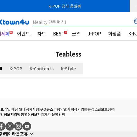
K-POP 공식 응원봉
Meality 단독 런칭!
케세페
이벤트
차트
BEST
굿즈
J-POP
화장품
K-F
Teabless
ll
K-POP
K-Contents
K-Style
프라인 매장 안내
공지사항
FAQ
뉴스
이용약관
사회적기업활동
청소년보호정책
개인정보처리방침
영상정보처리기기 운영방침
(주)케이타운포유