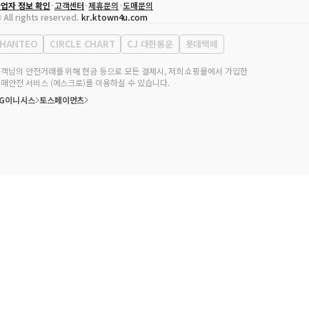
업자 정보 확인
고객센터
제휴문의
도매문의
대표자
송효민
 All rights reserved.
kr.ktown4u.com
사업자등록번호
120-87-71116
통신판매업 신고번호
제2011-서울강남-02223
HANTEO
CIRCLE CHART
CJ 대한통운
롯데택배
대표전화
02-552-9855
무실 주소
서울특별시 강남구 영동대로 513, 3층(삼성동, 코엑스)
객님의 안전거래를 위해 현금 등으로 모든 결제시, 저희 쇼핑몰에서 가입한
매안전 서비스 (에스크로)를 이용하실 수 있습니다.
KG이니시스
토스페이먼츠