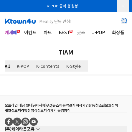
K-POP 공식 응원봉
Meality 단독 런칭!
케세페
이벤트
차트
BEST
굿즈
J-POP
화장품
TIAM
All
K-POP
K-Contents
K-Style
오프라인 매장 안내
공지사항
FAQ
뉴스
이용약관
사회적기업활동
청소년보호정책
개인정보처리방침
영상정보처리기기 운영방침
(주)케이타운포유