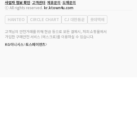
사업자 정보 확인
고객센터
제휴문의
도매문의
대표자
송효민
ⓒ All rights reserved.
kr.ktown4u.com
사업자등록번호
120-87-71116
통신판매업 신고번호
제2011-서울강남-02223
HANTEO
CIRCLE CHART
CJ 대한통운
롯데택배
대표전화
02-552-9855
사무실 주소
서울특별시 강남구 영동대로 513, 3층(삼성동, 코엑스)
고객님의 안전거래를 위해 현금 등으로 모든 결제시, 저희 쇼핑몰에서
가입한 구매안전 서비스 (에스크로)를 이용하실 수 있습니다.
KG이니시스
토스페이먼츠