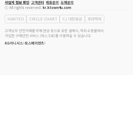
사업자 정보 확인
고객센터
제휴문의
도매문의
대표자
송효민
ⓒ All rights reserved.
kr.ktown4u.com
사업자등록번호
120-87-71116
통신판매업 신고번호
제2011-서울강남-02223
HANTEO
CIRCLE CHART
CJ 대한통운
롯데택배
대표전화
02-552-9855
사무실 주소
서울특별시 강남구 영동대로 513, 3층(삼성동, 코엑스)
고객님의 안전거래를 위해 현금 등으로 모든 결제시, 저희 쇼핑몰에서
가입한 구매안전 서비스 (에스크로)를 이용하실 수 있습니다.
KG이니시스
토스페이먼츠