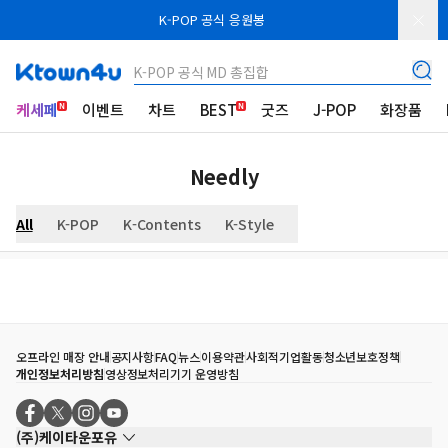
K-POP 공식 응원봉
K-POP 공식 MD 총집합
케세페
이벤트
차트
BEST
굿즈
J-POP
화장품
Needly
All
K-POP
K-Contents
K-Style
오프라인 매장 안내
공지사항
FAQ
뉴스
이용약관
사회적기업활동
청소년보호정책
개인정보처리방침
영상정보처리기기 운영방침
(주)케이타운포유