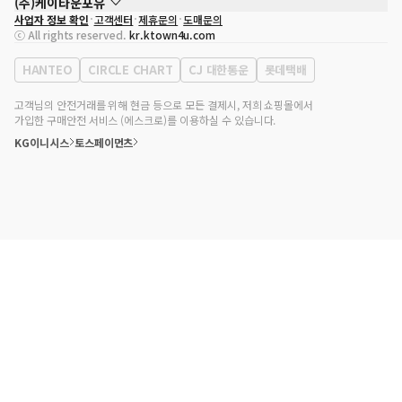
(주)케이타운포유
사업자 정보 확인
고객센터
제휴문의
도매문의
대표자
송효민
ⓒ All rights reserved.
kr.ktown4u.com
사업자등록번호
120-87-71116
통신판매업 신고번호
제2011-서울강남-02223
HANTEO
CIRCLE CHART
CJ 대한통운
롯데택배
대표전화
02-552-9855
사무실 주소
서울특별시 강남구 영동대로 513, 3층(삼성동, 코엑스)
고객님의 안전거래를 위해 현금 등으로 모든 결제시, 저희 쇼핑몰에서
가입한 구매안전 서비스 (에스크로)를 이용하실 수 있습니다.
KG이니시스
토스페이먼츠