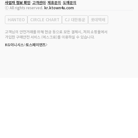
사업자 정보 확인
고객센터
제휴문의
도매문의
대표자
송효민
ⓒ All rights reserved.
kr.ktown4u.com
사업자등록번호
120-87-71116
통신판매업 신고번호
제2011-서울강남-02223
HANTEO
CIRCLE CHART
CJ 대한통운
롯데택배
대표전화
02-552-9855
사무실 주소
서울특별시 강남구 영동대로 513, 3층(삼성동, 코엑스)
고객님의 안전거래를 위해 현금 등으로 모든 결제시, 저희 쇼핑몰에서
가입한 구매안전 서비스 (에스크로)를 이용하실 수 있습니다.
KG이니시스
토스페이먼츠