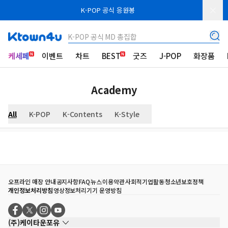
K-POP 공식 응원봉
K-POP 공식 MD 총집합
케세페
이벤트
차트
BEST
굿즈
J-POP
화장품
Academy
All
K-POP
K-Contents
K-Style
오프라인 매장 안내
공지사항
FAQ
뉴스
이용약관
사회적기업활동
청소년보호정책
개인정보처리방침
영상정보처리기기 운영방침
(주)케이타운포유