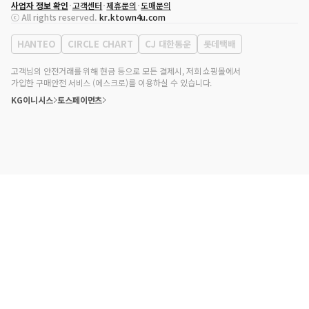
사업자 정보 확인
고객센터
제휴문의
도매문의
대표자
송효민
ⓒ All rights reserved.
kr.ktown4u.com
사업자등록번호
120-87-71116
통신판매업 신고번호
제2011-서울강남-02223
HANTEO
CIRCLE CHART
CJ 대한통운
롯데택배
대표전화
02-552-9855
사무실 주소
서울특별시 강남구 영동대로 513, 3층(삼성동, 코엑스)
고객님의 안전거래를 위해 현금 등으로 모든 결제시, 저희 쇼핑몰에서
가입한 구매안전 서비스 (에스크로)를 이용하실 수 있습니다.
KG이니시스
토스페이먼츠