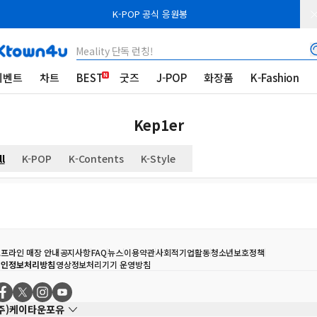
K-POP 공식 응원봉
Meality 단독 런칭!
이벤트
차트
BEST
굿즈
J-POP
화장품
K-Fashion
Kep1er
ll
K-POP
K-Contents
K-Style
프라인 매장 안내
공지사항
FAQ
뉴스
이용약관
사회적기업활동
청소년보호정책
개인정보처리방침
영상정보처리기기 운영방침
(주)케이타운포유