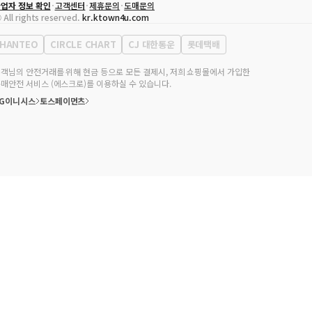
업자 정보 확인
고객센터
제휴문의
도매문의
대표자
송효민
 All rights reserved.
kr.ktown4u.com
사업자등록번호
120-87-71116
통신판매업 신고번호
제2011-서울강남-02223
HANTEO
CIRCLE CHART
CJ 대한통운
롯데택배
대표전화
02-552-9855
무실 주소
서울특별시 강남구 영동대로 513, 3층(삼성동, 코엑스)
객님의 안전거래를 위해 현금 등으로 모든 결제시, 저희 쇼핑몰에서 가입한
매안전 서비스 (에스크로)를 이용하실 수 있습니다.
KG이니시스
토스페이먼츠