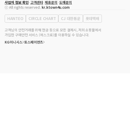
사업자 정보 확인
고객센터
제휴문의
도매문의
대표자
송효민
ⓒ All rights reserved.
kr.ktown4u.com
사업자등록번호
120-87-71116
통신판매업 신고번호
제2011-서울강남-02223
HANTEO
CIRCLE CHART
CJ 대한통운
롯데택배
대표전화
02-552-9855
사무실 주소
서울특별시 강남구 영동대로 513, 3층(삼성동, 코엑스)
고객님의 안전거래를 위해 현금 등으로 모든 결제시, 저희 쇼핑몰에서
가입한 구매안전 서비스 (에스크로)를 이용하실 수 있습니다.
KG이니시스
토스페이먼츠