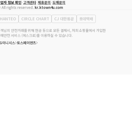
업자 정보 확인
고객센터
제휴문의
도매문의
대표자
송효민
 All rights reserved.
kr.ktown4u.com
사업자등록번호
120-87-71116
통신판매업 신고번호
제2011-서울강남-02223
HANTEO
CIRCLE CHART
CJ 대한통운
롯데택배
대표전화
02-552-9855
무실 주소
서울특별시 강남구 영동대로 513, 3층(삼성동, 코엑스)
객님의 안전거래를 위해 현금 등으로 모든 결제시, 저희 쇼핑몰에서 가입한
매안전 서비스 (에스크로)를 이용하실 수 있습니다.
KG이니시스
토스페이먼츠