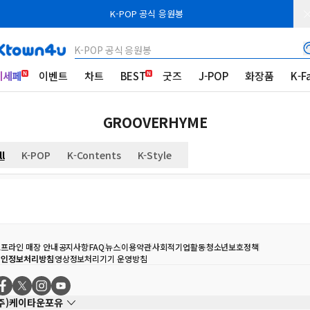
K-POP 공식 응원봉
K-POP 공식 응원봉
케세페
이벤트
차트
BEST
굿즈
J-POP
화장품
K-F
GROOVERHYME
ll
K-POP
K-Contents
K-Style
프라인 매장 안내
공지사항
FAQ
뉴스
이용약관
사회적기업활동
청소년보호정책
개인정보처리방침
영상정보처리기기 운영방침
(주)케이타운포유