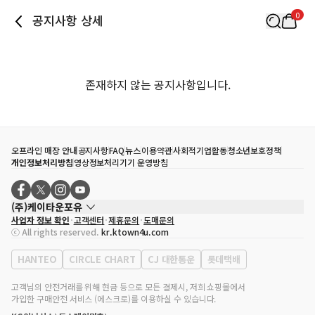
0
공지사항 상세
존재하지 않는 공지사항입니다.
오프라인 매장 안내
공지사항
FAQ
뉴스
이용약관
사회적기업활동
청소년보호정책
개인정보처리방침
영상정보처리기기 운영방침
(주)케이타운포유
사업자 정보 확인
고객센터
제휴문의
도매문의
대표자
송효민
ⓒ All rights reserved.
kr.ktown4u.com
사업자등록번호
120-87-71116
통신판매업 신고번호
제2011-서울강남-02223
HANTEO
CIRCLE CHART
CJ 대한통운
롯데택배
대표전화
02-552-9855
사무실 주소
서울특별시 강남구 영동대로 513, 3층(삼성동, 코엑스)
고객님의 안전거래를 위해 현금 등으로 모든 결제시, 저희 쇼핑몰에서
가입한 구매안전 서비스 (에스크로)를 이용하실 수 있습니다.