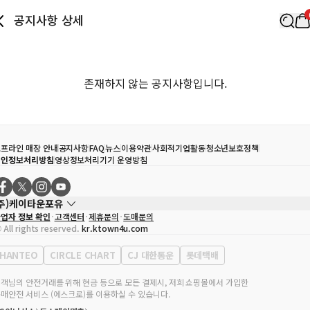
공지사항 상세
존재하지 않는 공지사항입니다.
프라인 매장 안내
공지사항
FAQ
뉴스
이용약관
사회적기업활동
청소년보호정책
개인정보처리방침
영상정보처리기기 운영방침
(주)케이타운포유
업자 정보 확인
고객센터
제휴문의
도매문의
대표자
송효민
 All rights reserved.
kr.ktown4u.com
사업자등록번호
120-87-71116
통신판매업 신고번호
제2011-서울강남-02223
HANTEO
CIRCLE CHART
CJ 대한통운
롯데택배
대표전화
02-552-9855
무실 주소
서울특별시 강남구 영동대로 513, 3층(삼성동, 코엑스)
객님의 안전거래를 위해 현금 등으로 모든 결제시, 저희 쇼핑몰에서 가입한
매안전 서비스 (에스크로)를 이용하실 수 있습니다.