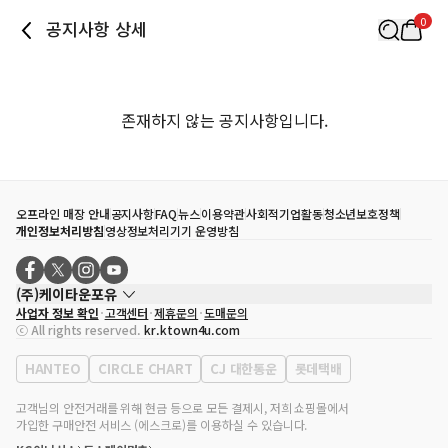
0
공지사항 상세
존재하지 않는 공지사항입니다.
오프라인 매장 안내
공지사항
FAQ
뉴스
이용약관
사회적기업활동
청소년보호정책
개인정보처리방침
영상정보처리기기 운영방침
(주)케이타운포유
사업자 정보 확인
고객센터
제휴문의
도매문의
대표자
송효민
ⓒ All rights reserved.
kr.ktown4u.com
사업자등록번호
120-87-71116
통신판매업 신고번호
제2011-서울강남-02223
HANTEO
CIRCLE CHART
CJ 대한통운
롯데택배
대표전화
02-552-9855
사무실 주소
서울특별시 강남구 영동대로 513, 3층(삼성동, 코엑스)
고객님의 안전거래를 위해 현금 등으로 모든 결제시, 저희 쇼핑몰에서
가입한 구매안전 서비스 (에스크로)를 이용하실 수 있습니다.