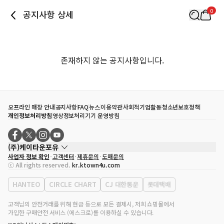
0
공지사항 상세
존재하지 않는 공지사항입니다.
오프라인 매장 안내
공지사항
FAQ
뉴스
이용약관
사회적기업활동
청소년보호정책
개인정보처리방침
영상정보처리기기 운영방침
(주)케이타운포유
사업자 정보 확인
고객센터
제휴문의
도매문의
대표자
송효민
ⓒ All rights reserved.
kr.ktown4u.com
사업자등록번호
120-87-71116
통신판매업 신고번호
제2011-서울강남-02223
HANTEO
CIRCLE CHART
CJ 대한통운
롯데택배
대표전화
02-552-9855
사무실 주소
서울특별시 강남구 영동대로 513, 3층(삼성동, 코엑스)
고객님의 안전거래를 위해 현금 등으로 모든 결제시, 저희 쇼핑몰에서
가입한 구매안전 서비스 (에스크로)를 이용하실 수 있습니다.