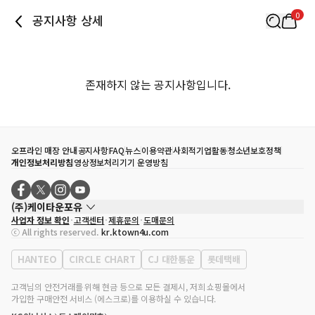
0
공지사항 상세
존재하지 않는 공지사항입니다.
오프라인 매장 안내
공지사항
FAQ
뉴스
이용약관
사회적기업활동
청소년보호정책
개인정보처리방침
영상정보처리기기 운영방침
(주)케이타운포유
사업자 정보 확인
고객센터
제휴문의
도매문의
대표자
송효민
ⓒ All rights reserved.
kr.ktown4u.com
사업자등록번호
120-87-71116
통신판매업 신고번호
제2011-서울강남-02223
HANTEO
CIRCLE CHART
CJ 대한통운
롯데택배
대표전화
02-552-9855
사무실 주소
서울특별시 강남구 영동대로 513, 3층(삼성동, 코엑스)
고객님의 안전거래를 위해 현금 등으로 모든 결제시, 저희 쇼핑몰에서
가입한 구매안전 서비스 (에스크로)를 이용하실 수 있습니다.