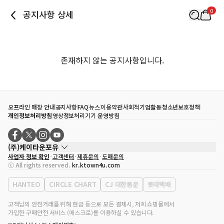
0
공지사항 상세
존재하지 않는 공지사항입니다.
오프라인 매장 안내
공지사항
FAQ
뉴스
이용약관
사회적기업활동
청소년보호정책
개인정보처리방침
영상정보처리기기 운영방침
(주)케이타운포유
사업자 정보 확인
고객센터
제휴문의
도매문의
대표자
송효민
ⓒ All rights reserved.
kr.ktown4u.com
사업자등록번호
120-87-71116
통신판매업 신고번호
제2011-서울강남-02223
HANTEO
CIRCLE CHART
CJ 대한통운
롯데택배
대표전화
02-552-9855
사무실 주소
서울특별시 강남구 영동대로 513, 3층(삼성동, 코엑스)
고객님의 안전거래를 위해 현금 등으로 모든 결제시, 저희 쇼핑몰에서
가입한 구매안전 서비스 (에스크로)를 이용하실 수 있습니다.