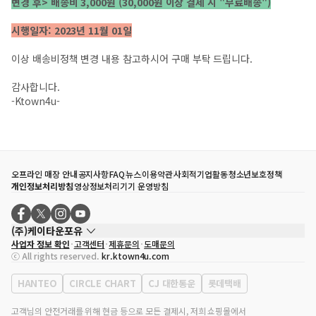
변경 후> 배송비 3,000원 (30,000원 이상 결제 시 "무료배송")
시행일자: 2023년 11월 01일
이상 배송비정책 변경 내용 참고하시어 구매 부탁 드립니다.
감사합니다.
-Ktown4u-
오프라인 매장 안내
공지사항
FAQ
뉴스
이용약관
사회적기업활동
청소년보호정책
개인정보처리방침
영상정보처리기기 운영방침
(주)케이타운포유
사업자 정보 확인
고객센터
제휴문의
도매문의
대표자
송효민
ⓒ All rights reserved.
kr.ktown4u.com
사업자등록번호
120-87-71116
통신판매업 신고번호
제2011-서울강남-02223
HANTEO
CIRCLE CHART
CJ 대한통운
롯데택배
대표전화
02-552-9855
사무실 주소
서울특별시 강남구 영동대로 513, 3층(삼성동, 코엑스)
고객님의 안전거래를 위해 현금 등으로 모든 결제시, 저희 쇼핑몰에서