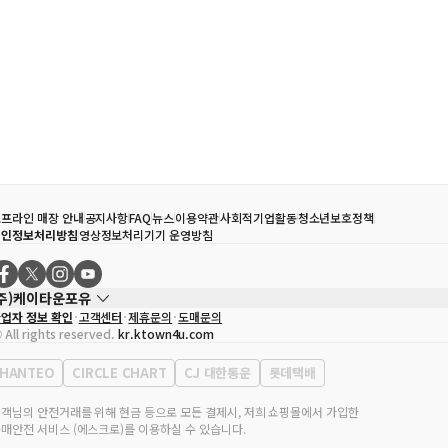
프라인 매장 안내
공지사항
FAQ
뉴스
이용약관
사회적기업활동
청소년보호정책
개인정보처리방침
영상정보처리기기 운영방침
(주)케이타운포유
업자 정보 확인
고객센터
제휴문의
도매문의
대표자
송효민
 All rights reserved.
kr.ktown4u.com
사업자등록번호
120-87-71116
통신판매업 신고번호
제2011-서울강남-02223
HANTEO
CIRCLE CHART
CJ 대한통운
롯데택배
대표전화
02-552-9855
무실 주소
서울특별시 강남구 영동대로 513, 3층(삼성동, 코엑스)
객님의 안전거래를 위해 현금 등으로 모든 결제시, 저희 쇼핑몰에서 가입한
매안전 서비스 (에스크로)를 이용하실 수 있습니다.