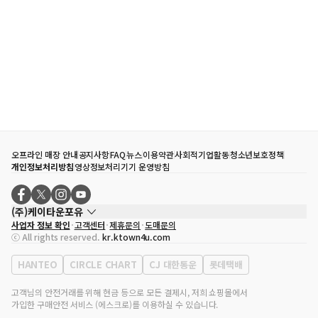
오프라인 매장 안내
공지사항
FAQ
뉴스
이용약관
사회적기업활동
청소년보호정책
개인정보처리방침
영상정보처리기기 운영방침
(주)케이타운포유
사업자 정보 확인
고객센터
제휴문의
도매문의
대표자
송효민
ⓒ All rights reserved.
kr.ktown4u.com
사업자등록번호
120-87-71116
통신판매업 신고번호
제2011-서울강남-02223
HANTEO
CIRCLE CHART
CJ 대한통운
롯데택배
대표전화
02-552-9855
사무실 주소
서울특별시 강남구 영동대로 513, 3층(삼성동, 코엑스)
고객님의 안전거래를 위해 현금 등으로 모든 결제시, 저희 쇼핑몰에서
가입한 구매안전 서비스 (에스크로)를 이용하실 수 있습니다.