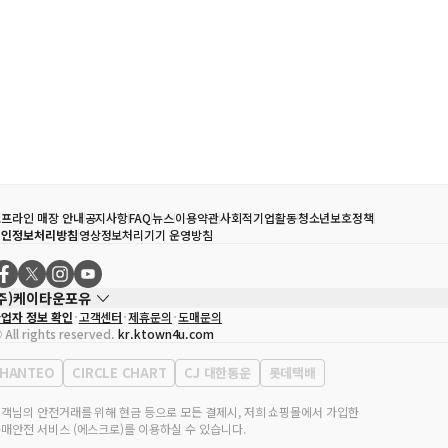
프라인 매장 안내
공지사항
FAQ
뉴스
이용약관
사회적기업활동
청소년보호정책
개인정보처리방침
영상정보처리기기 운영방침
(주)케이타운포유
업자 정보 확인
고객센터
제휴문의
도매문의
대표자
송효민
 All rights reserved.
kr.ktown4u.com
사업자등록번호
120-87-71116
통신판매업 신고번호
제2011-서울강남-02223
HANTEO
CIRCLE CHART
CJ 대한통운
롯데택배
대표전화
02-552-9855
무실 주소
서울특별시 강남구 영동대로 513, 3층(삼성동, 코엑스)
객님의 안전거래를 위해 현금 등으로 모든 결제시, 저희 쇼핑몰에서 가입한
매안전 서비스 (에스크로)를 이용하실 수 있습니다.