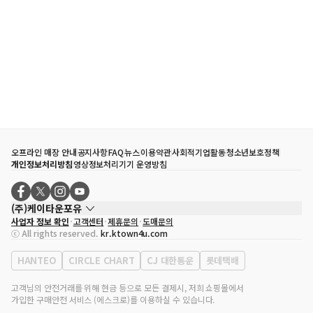
오프라인 매장 안내
공지사항
FAQ
뉴스
이용약관
사회적기업활동
청소년보호정책
개인정보처리방침
영상정보처리기기 운영방침
(주)케이타운포유
사업자 정보 확인
고객센터
제휴문의
도매문의
대표자
송효민
ⓒ All rights reserved.
kr.ktown4u.com
사업자등록번호
120-87-71116
통신판매업 신고번호
제2011-서울강남-02223
HANTEO
CIRCLE CHART
CJ 대한통운
롯데택배
대표전화
02-552-9855
사무실 주소
서울특별시 강남구 영동대로 513, 3층(삼성동, 코엑스)
고객님의 안전거래를 위해 현금 등으로 모든 결제시, 저희 쇼핑몰에서
가입한 구매안전 서비스 (에스크로)를 이용하실 수 있습니다.