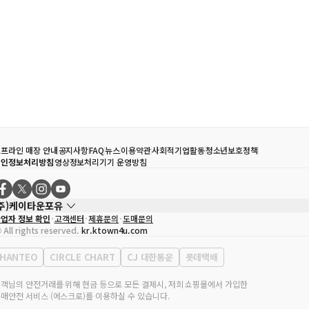
프라인 매장 안내
공지사항
FAQ
뉴스
이용약관
사회적기업활동
청소년보호정책
개인정보처리방침
영상정보처리기기 운영방침
(주)케이타운포유
업자 정보 확인
고객센터
제휴문의
도매문의
대표자
송효민
 All rights reserved.
kr.ktown4u.com
사업자등록번호
120-87-71116
통신판매업 신고번호
제2011-서울강남-02223
HANTEO
CIRCLE CHART
CJ 대한통운
롯데택배
대표전화
02-552-9855
무실 주소
서울특별시 강남구 영동대로 513, 3층(삼성동, 코엑스)
객님의 안전거래를 위해 현금 등으로 모든 결제시, 저희 쇼핑몰에서 가입한
매안전 서비스 (에스크로)를 이용하실 수 있습니다.