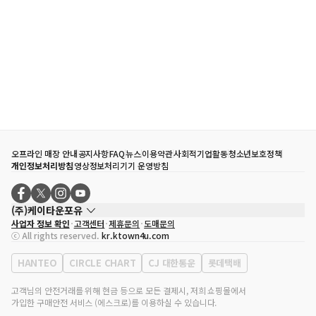
오프라인 매장 안내
공지사항
FAQ
뉴스
이용약관
사회적기업활동
청소년보호정책
개인정보처리방침
영상정보처리기기 운영방침
(주)케이타운포유
사업자 정보 확인
고객센터
제휴문의
도매문의
대표자
송효민
ⓒ All rights reserved.
kr.ktown4u.com
사업자등록번호
120-87-71116
통신판매업 신고번호
제2011-서울강남-02223
HANTEO
CIRCLE CHART
CJ 대한통운
롯데택배
대표전화
02-552-9855
사무실 주소
서울특별시 강남구 영동대로 513, 3층(삼성동, 코엑스)
고객님의 안전거래를 위해 현금 등으로 모든 결제시, 저희 쇼핑몰에서
가입한 구매안전 서비스 (에스크로)를 이용하실 수 있습니다.