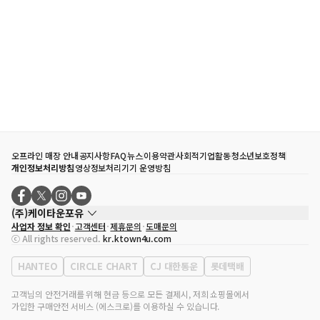
오프라인 매장 안내
공지사항
FAQ
뉴스
이용약관
사회적기업활동
청소년보호정책
개인정보처리방침
영상정보처리기기 운영방침
(주)케이타운포유
사업자 정보 확인
고객센터
제휴문의
도매문의
대표자
송효민
ⓒ All rights reserved.
kr.ktown4u.com
사업자등록번호
120-87-71116
통신판매업 신고번호
제2011-서울강남-02223
HANTEO
CIRCLE CHART
CJ 대한통운
롯데택배
대표전화
02-552-9855
사무실 주소
서울특별시 강남구 영동대로 513, 3층(삼성동, 코엑스)
고객님의 안전거래를 위해 현금 등으로 모든 결제시, 저희 쇼핑몰에서
가입한 구매안전 서비스 (에스크로)를 이용하실 수 있습니다.